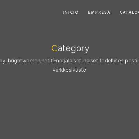
INICIO
EMPRESA
CATALO
C
ategory
t by: brightwomen.net fi+norjalaiset-naiset todellinen pos
verkkosivusto