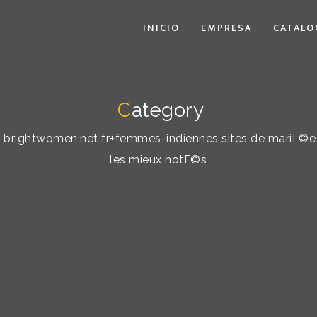
INICIO
EMPRESA
CATALO
C
ategory
by: brightwomen.net fr+femmes-indiennes sites de mariГ©
les mieux notГ©s