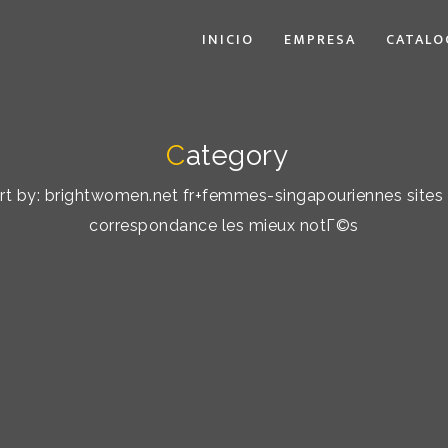
INICIO
EMPRESA
CATALO
C
ategory
sort by: brightwomen.net fr+femmes-singapouriennes sites
correspondance les mieux notГ©s