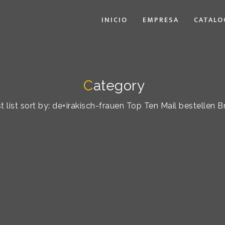
INICIO
EMPRESA
CATALO
C
ategory
 list sort by: de+irakisch-frauen Top Ten Mail bestellen B