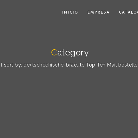
INICIO
EMPRESA
CATALO
C
ategory
st sort by: de+tschechische-braeute Top Ten Mail bestelle