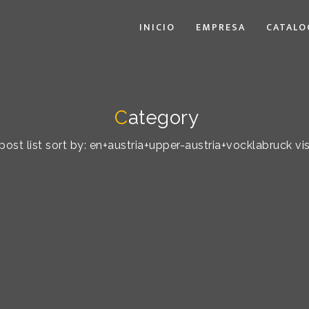
INICIO
EMPRESA
CATALO
C
ategory
post list sort by: en+austria+upper-austria+vocklabruck vis