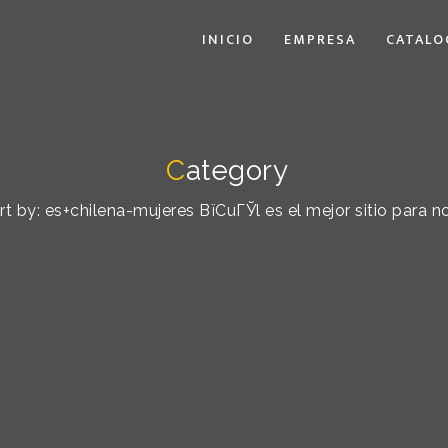
INICIO
EMPRESA
CATALO
C
ategory
ort by: es+chilena-mujeres ВїCuГЎl es el mejor sitio para n