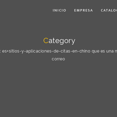
INICIO
EMPRESA
CATALO
C
ategory
y: es+sitios-y-aplicaciones-de-citas-en-chino que es una
correo