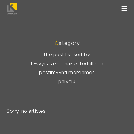
C
ategory
The post list sort by:
fi+syyrialaiset-naiset todellinen
postimyynti morsiamen
palvelu
Sorry, no articles