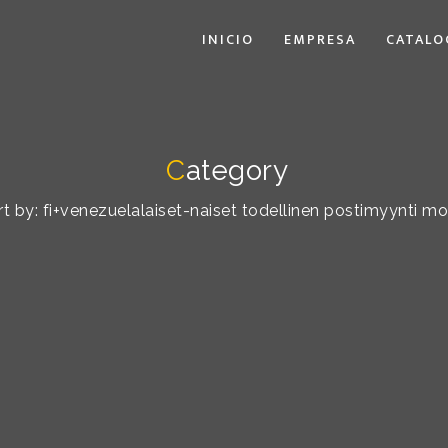
INICIO
EMPRESA
CATALO
C
ategory
ort by: fi+venezuelalaiset-naiset todellinen postimyynti m