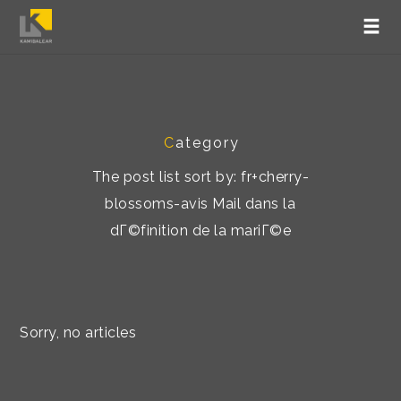
C
ategory
The post list sort by: fr+cherry-
blossoms-avis Mail dans la
dГ©finition de la mariГ©e
Sorry, no articles