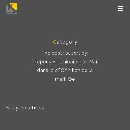
C
ategory
The post list sort by:
fr+epouses-ethiopiennes Mail
dans la dГ©finition de la
mariГ©e
Sorry, no articles