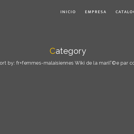
INICIO
EMPRESA
CATALO
C
ategory
 sort by: fr+femmes-malaisiennes Wiki de la mariГ©e par 