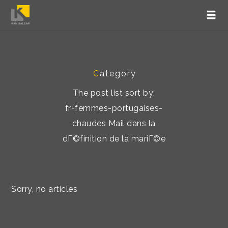
C
ategory
The post list sort by:
fr+femmes-portugaises-
chaudes Mail dans la
dГ©finition de la mariГ©e
Sorry, no articles