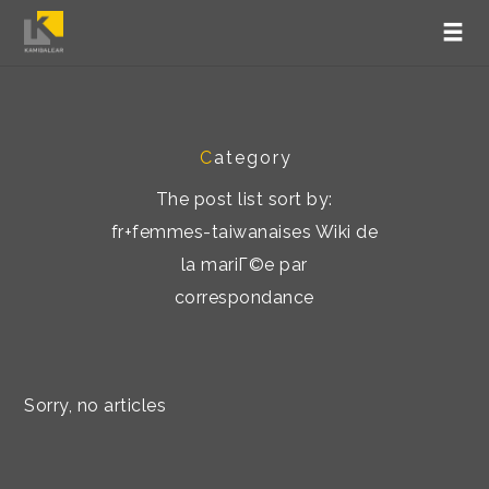
C
ategory
The post list sort by:
fr+femmes-taiwanaises Wiki de
la mariГ©e par
correspondance
Sorry, no articles