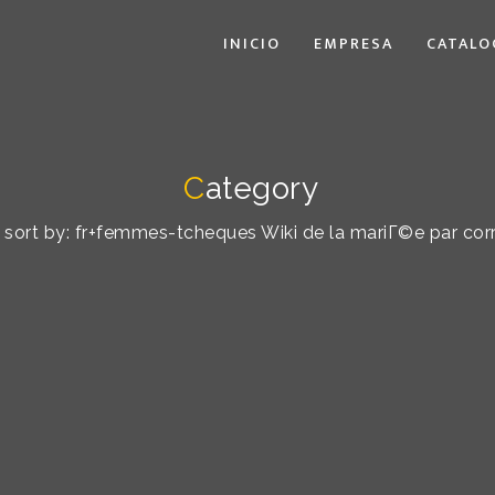
INICIO
EMPRESA
CATALO
C
ategory
t sort by: fr+femmes-tcheques Wiki de la mariГ©e par c