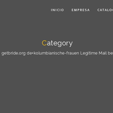
INICIO
EMPRESA
CATALO
C
ategory
y: getbride.org de+kolumbianische-frauen Legitime Mail b