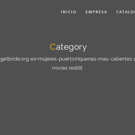
INICIO
EMPRESA
CATALO
C
ategory
: getbride.org es+mujeres-puertorriquenas-mas-calientes 
novias reddit