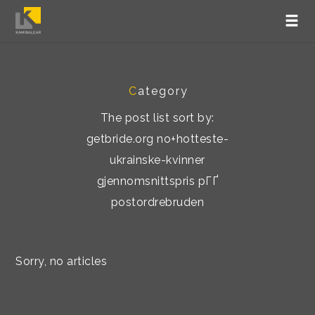
C
ategory
The post list sort by:
getbride.org no+hotteste-
ukrainske-kvinner
gjennomsnittspris pГҐ
postordrebruden
Sorry, no articles