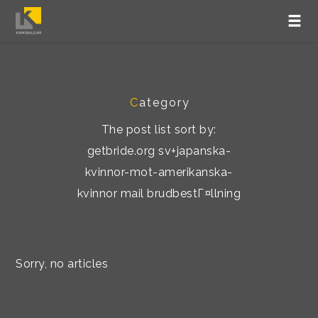
C
ategory
The post list sort by:
getbride.org sv+japanska-
kvinnor-mot-amerikanska-
kvinnor mail brudbestГ¤llning
Sorry, no articles