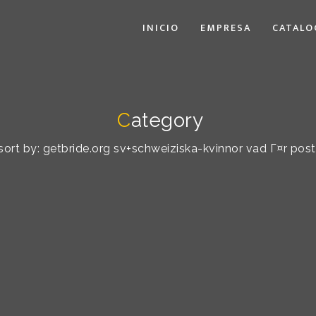
INICIO
EMPRESA
CATALO
C
ategory
 sort by: getbride.org sv+schweiziska-kvinnor vad Г¤r po