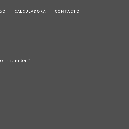
GO
CALCULADORA
CONTACTO
storderbruden?