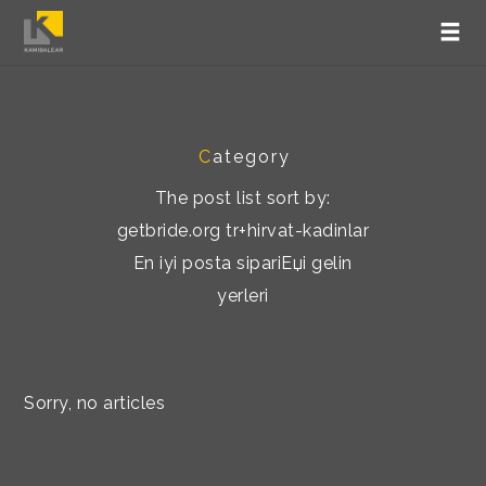
C
ategory
The post list sort by:
getbride.org tr+hirvat-kadinlar
En iyi posta sipariЕџi gelin
yerleri
Sorry, no articles