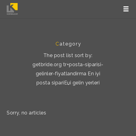
C
ategory
The post list sort by:
getbride.org tr+posta-siparisi-
gelinler-fiyatlandirma En iyi
posta sipariЕџi gelin yerleri
Sorry, no articles