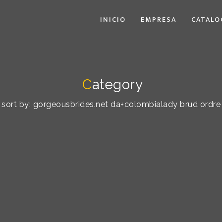
INICIO
EMPRESA
CATALO
C
ategory
t sort by: gorgeousbrides.net da+colombialady brud ordre