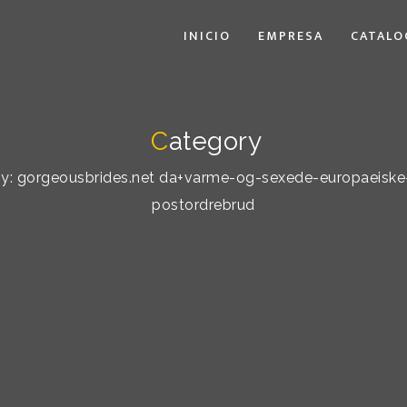
INICIO
EMPRESA
CATALO
C
ategory
 by: gorgeousbrides.net da+varme-og-sexede-europaeiske-
postordrebrud