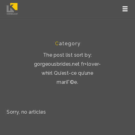
C
ategory
The post list sort by:
gorgeousbrides.net fr+lover-
whirl Qu’est-ce qu’une
mariГ©e.
Sorry, no articles