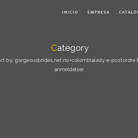
INICIO
EMPRESA
CATALO
C
ategory
sort by: gorgeousbrides.net no+colombialady e-postordre 
anmeldelser