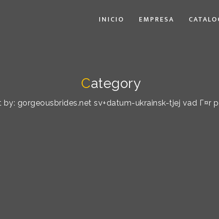
INICIO
EMPRESA
CATALO
C
ategory
rt by: gorgeousbrides.net sv+datum-ukrainsk-tjej vad Г¤r