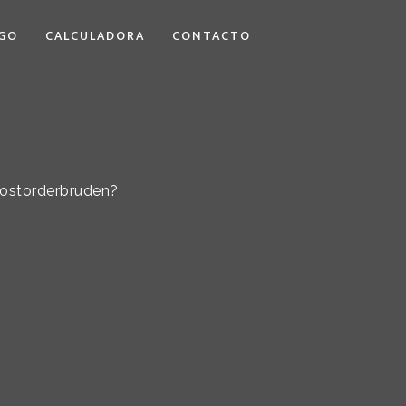
GO
CALCULADORA
CONTACTO
 postorderbruden?