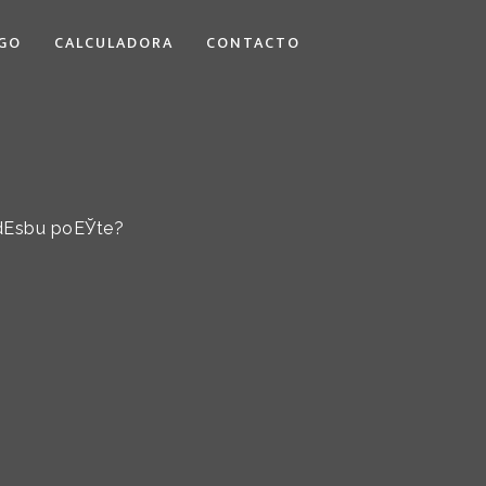
GO
CALCULADORA
CONTACTO
rudЕѕbu poЕЎte?