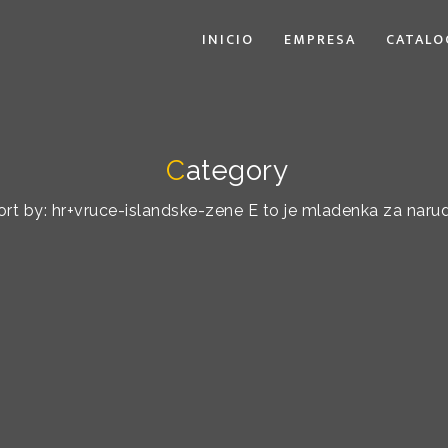
INICIO
EMPRESA
CATALO
C
ategory
sort by: hr+vruce-islandske-zene Е to je mladenka za na