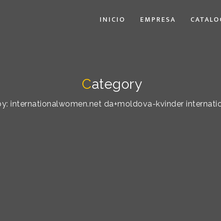
INICIO
EMPRESA
CATALO
C
ategory
 by: internationalwomen.net da+moldova-kvinder internat