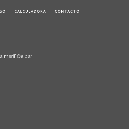
GO
CALCULADORA
CONTACTO
La mariГ©e par