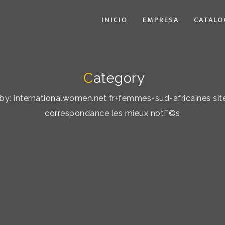
INICIO
EMPRESA
CATALO
C
ategory
t by: internationalwomen.net fr+femmes-sud-africaines si
correspondance les mieux notГ©s