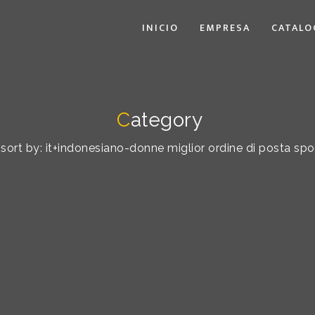
INICIO
EMPRESA
CATALO
C
ategory
 sort by: it+indonesiano-donne miglior ordine di posta spo