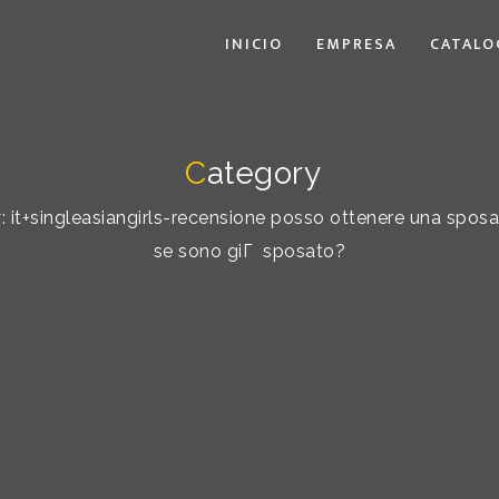
INICIO
EMPRESA
CATALO
C
ategory
by: it+singleasiangirls-recensione posso ottenere una spos
se sono giГ sposato?