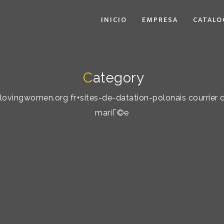
INICIO
EMPRESA
CATALO
C
ategory
y: lovingwomen.org fr+sites-de-datation-polonais courrie
mariГ©e