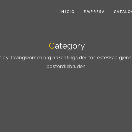
INICIO
EMPRESA
CATALO
C
ategory
rt by: lovingwomen.org no+datingsider-for-ekteskap gjen
postordrebruden