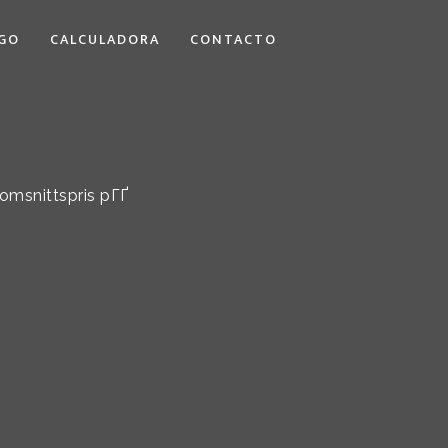
GO
CALCULADORA
CONTACTO
nomsnittspris pГҐ