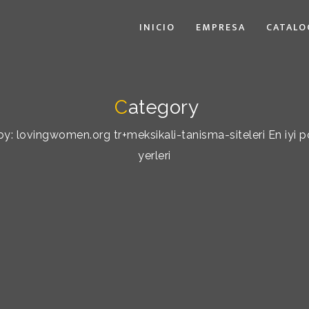
INICIO
EMPRESA
CATALO
C
ategory
 by: lovingwomen.org tr+meksikali-tanisma-siteleri En iyi po
yerleri