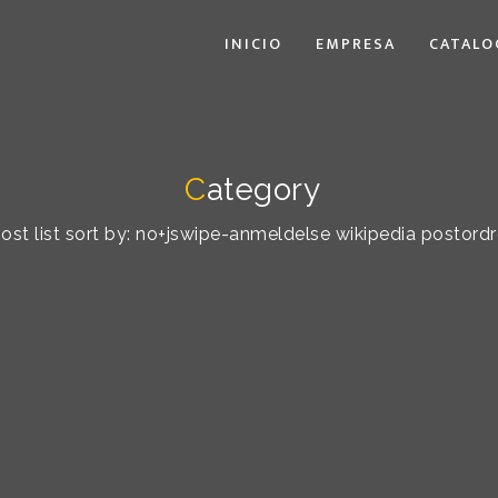
INICIO
EMPRESA
CATALO
C
ategory
ost list sort by: no+jswipe-anmeldelse wikipedia postord