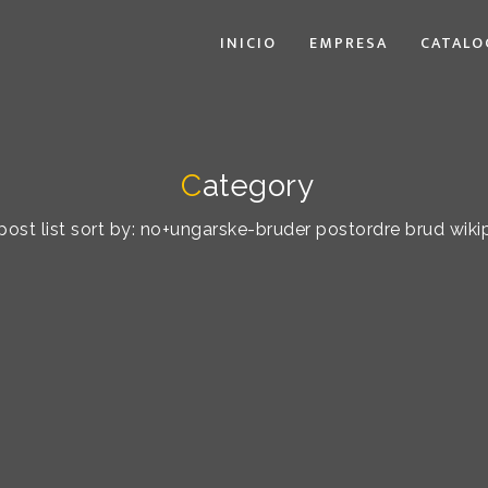
INICIO
EMPRESA
CATALO
C
ategory
post list sort by: no+ungarske-bruder postordre brud wiki