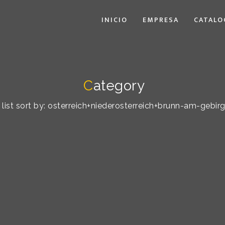
INICIO
EMPRESA
CATALO
C
ategory
list sort by: osterreich+niederosterreich+brunn-am-gebirg