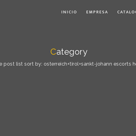
INICIO
EMPRESA
CATALO
C
ategory
e post list sort by: osterreich+tirol+sankt-johann escorts h