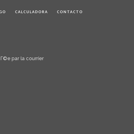
GO
CALCULADORA
CONTACTO
Г©e par la courrier