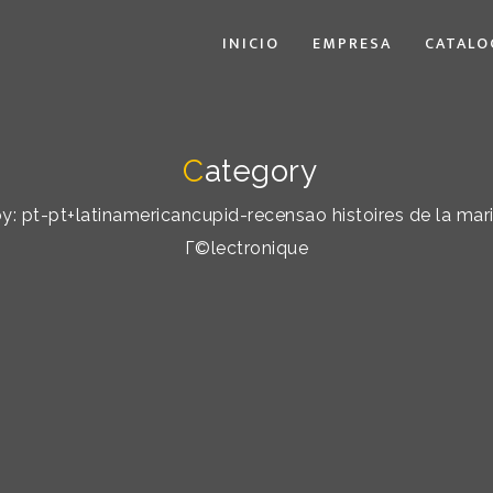
INICIO
EMPRESA
CATALO
C
ategory
 by: pt-pt+latinamericancupid-recensao histoires de la mari
Г©lectronique