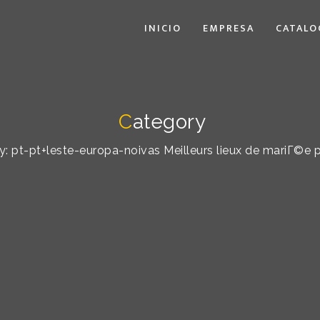
INICIO
EMPRESA
CATALO
C
ategory
 by: pt-pt+leste-europa-noivas Meilleurs lieux de mariГ©e