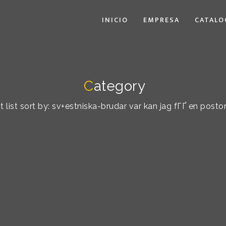
INICIO
EMPRESA
CATALO
C
ategory
 list sort by: sv+estniska-brudar var kan jag fГҐ en post