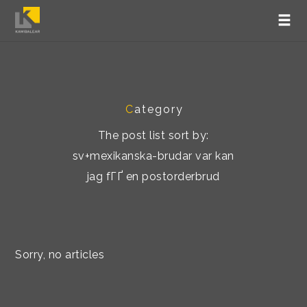
C
ategory
The post list sort by:
sv+mexikanska-brudar var kan
jag fГҐ en postorderbrud
Sorry, no articles