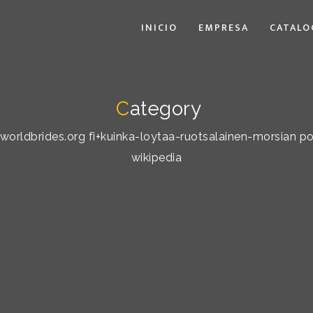
INICIO
EMPRESA
CATALO
C
ategory
y: worldbrides.org fi+kuinka-loytaa-ruotsalainen-morsian 
wikipedia