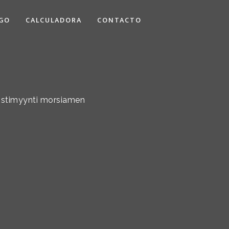
GO
CALCULADORA
CONTACTO
postimyynti morsiamen