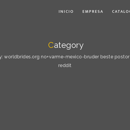
INICIO
EMPRESA
CATALO
C
ategory
 by: worldbrides.org no+varme-mexico-bruder beste postor
reddit